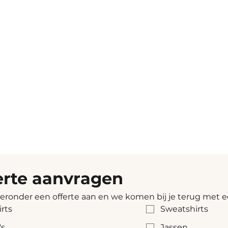
erte aanvragen
ieronder een offerte aan en we komen bij je terug met e
irts
Sweatshirts
's
Jassen