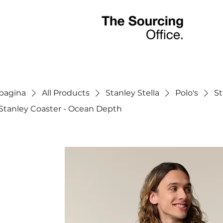
tpagina
All Products
Stanley Stella
Polo's
St
 Stanley Coaster - Ocean Depth