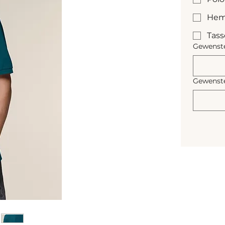
Hem
Tas
Gewenste
Gewenste