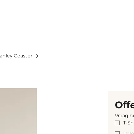
anley Coaster
Off
Vraag h
T-Sh
Polo