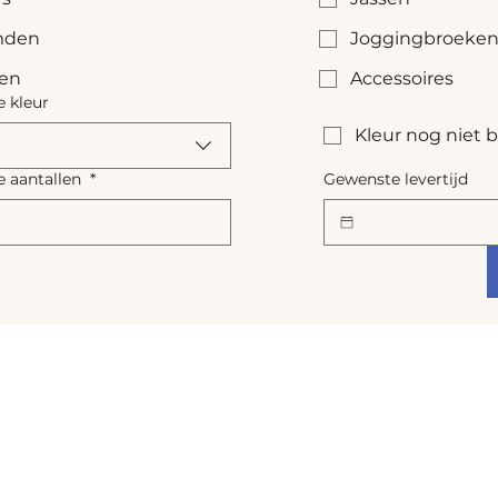
den
Joggingbroeke
sen
Accessoires
 kleur
Kleur nog niet
 aantallen
*
Gewenste levertijd