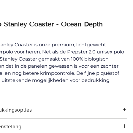
o Stanley Coaster - Ocean Depth
anley Coaster is onze premium, lichtgewicht 
polo voor heren. Net als de Prepster 2.0 unisex polo 
 Stanley Coaster gemaakt van 100% biologisch 
n dat in de panelen gewassen is voor een zachter 
l en nog betere krimpcontrole. De fijne piquéstof 
t uitstekende mogelijkheden voor bedrukking
ukkingsopties
druk 
nstelling
ale transfers (DTF)