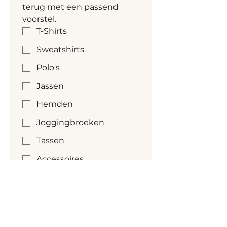
terug met een passend 
voorstel.
T-Shirts
Sweatshirts
Polo's
Jassen
Hemden
Joggingbroeken
Tassen
Accessoires
Gewenste kleur
Kleur nog niet bekend
Gewenste aantallen
*