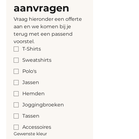
aanvragen
Heather Haze, dat GRS-
gecertificeerd is.
Vraag hieronder een offerte 
aan en we komen bij je 
terug met een passend 
voorstel.
T-Shirts
Sweatshirts
Polo's
Jassen
Hemden
Joggingbroeken
Tassen
Accessoires
Gewenste kleur