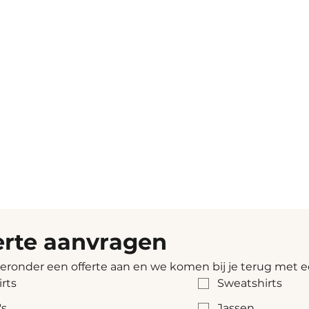
erte aanvragen
ieronder een offerte aan en we komen bij je terug met e
irts
Sweatshirts
's
Jassen