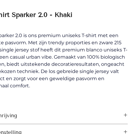
hirt Sparker 2.0 - Khaki
arker 2.0 is ons premium uniseks T-shirt met een 
te pasvorm. Met zijn trendy proporties en zware 215 
ingle jersey stof heeft dit premium blanco uniseks T-
 een casual urban vibe. Gemaakt van 100% biologisch 
n, biedt uitstekende decoratieresultaten, ongeacht 
kozen techniek. De los gebreide single jersey valt 
ect en zorgt voor een geweldige pasvorm en 
aal comfort. 
rijving
oord in 1x1-rib
nstelling