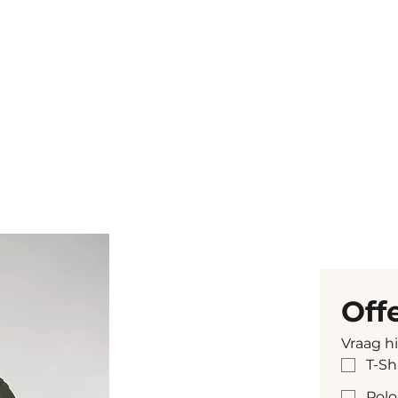
Off
Vraag h
T-Sh
Polo