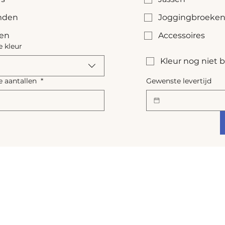
den
Joggingbroeke
sen
Accessoires
 kleur
Kleur nog niet
 aantallen
*
Gewenste levertijd