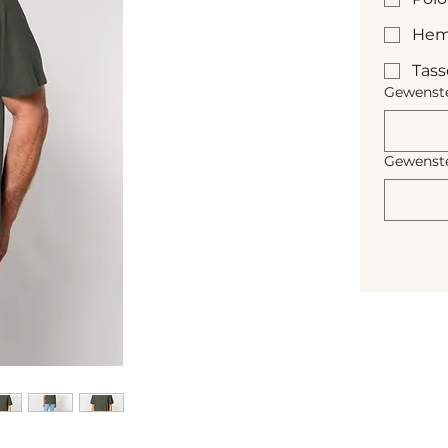
Hem
Tas
Gewenste
Gewenste