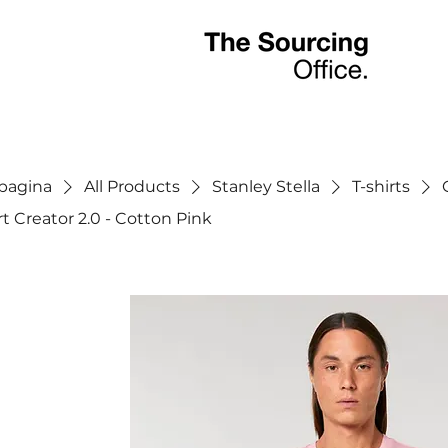
tpagina
All Products
Stanley Stella
T-shirts
rt Creator 2.0 - Cotton Pink