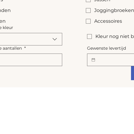
den
Joggingbroeke
sen
Accessoires
 kleur
Kleur nog niet
 aantallen
*
Gewenste levertijd