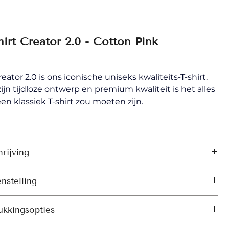
hirt Creator 2.0 - Cotton Pink
eator 2.0 is ons iconische uniseks kwaliteits-T-shirt. 
ijn tijdloze ontwerp en premium kwaliteit is het alles 
en klassiek T-shirt zou moeten zijn.
rijving
zette mouwen
nstelling
ibboord aan de kraag
and aan de binnenkant in dezelfde stof
: Enkelvoudige jersey, 100% katoen – Organisch 
d dubbel sierstiksel onderaan de mouwen en de 
ukkingsopties
ed Ring Spun 
her Haze: 70% organisch katoen – 30% gerecycled 