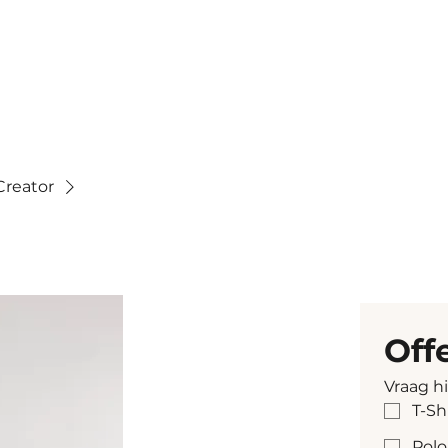
Creator
Off
Vraag h
T-Sh
Polo