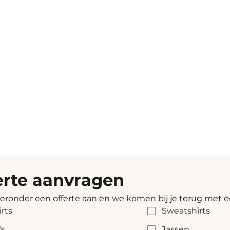
erte aanvragen
ieronder een offerte aan en we komen bij je terug met e
irts
Sweatshirts
's
Jassen