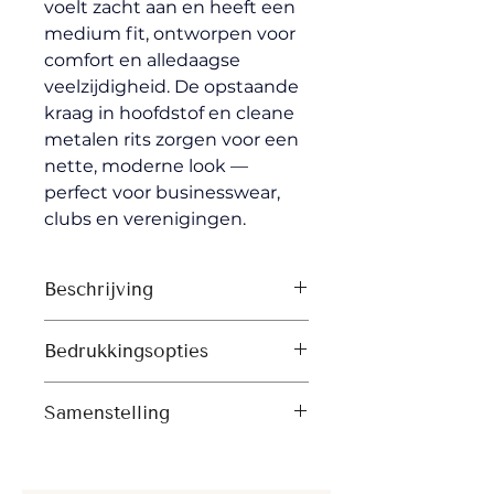
voelt zacht aan en heeft een 
medium fit, ontworpen voor 
comfort en alledaagse 
veelzijdigheid. De opstaande 
kraag in hoofdstof en cleane 
metalen rits zorgen voor een 
nette, moderne look — 
perfect voor businesswear, 
clubs en verenigingen.
Beschrijving
Opstaande kraag van eigen 
Bedrukkingsopties
stof
Nektape van visgraatband
Zeefdruk 
Halve maan van eigen stof in 
Samenstelling
Digitale transfers (DTF)
nek
Borduren
Shell: Geborstelde molton, 
Metalen rits middenvoor
85% katoen – Organic Ring 
Ingezette mouwen