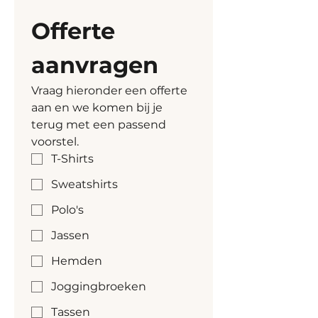
Spun Combed, 15% polyester 
Paspelzakken
Offerte 
recycled, Gewassen stof
1x1-rib aan mouwuiteinden 
en zoom
aanvragen
Vraag hieronder een offerte 
aan en we komen bij je 
terug met een passend 
voorstel.
T-Shirts
Sweatshirts
Polo's
Jassen
Hemden
Joggingbroeken
Tassen