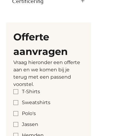
Certificering
Digitale transfers (DTF)
Naar voren verplaatste 
Borduren
schoudernaden
Artikel heeft volgende 
Rugpas met holle plooi
certificatie vanuit Stanley 
Binnenpas van eigen stof
Stella mee 
Offerte 
Mouwsplit met één knoop
Alle kleuren zijn GOTS-
Manchetten met twee 
gecertificeerd, behalve 
aanvragen
knopen en afgeronde 
Heather Haze, dat GRS-
hoeken
gecertificeerd is.
Vraag hieronder een offerte 
Dubbele plooien aan 
aan en we komen bij je 
manchetten
terug met een passend 
voorstel.
T-Shirts
Sweatshirts
Polo's
Jassen
Hemden