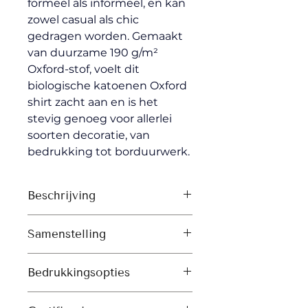
formeel als informeel, en kan 
zowel casual als chic 
gedragen worden. Gemaakt 
van duurzame 190 g/m² 
Oxford-stof, voelt dit 
biologische katoenen Oxford 
shirt zacht aan en is het 
stevig genoeg voor allerlei 
soorten decoratie, van 
bedrukking tot borduurwerk.
Beschrijving
Puntkraag met enkelvoudig 
Samenstelling
stiksel
Kraagstandaard
Shell: Oxford, 100% katoen – 
Knooplijst met enkelvoudig 
Bedrukkingsopties
Organic Ring Spun Combed, 
stiksel langs beide kanten
Gewassen stof
Zeefdruk 
Ingezette mouwen