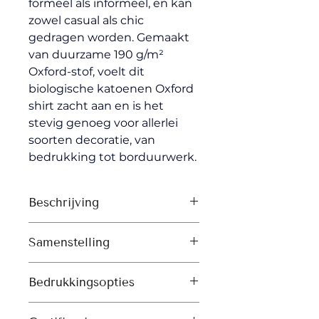
formeel als informeel, en kan 
zowel casual als chic 
gedragen worden. Gemaakt 
van duurzame 190 g/m² 
Oxford-stof, voelt dit 
biologische katoenen Oxford 
shirt zacht aan en is het 
stevig genoeg voor allerlei 
soorten decoratie, van 
bedrukking tot borduurwerk.
Beschrijving
Puntkraag met enkelvoudig 
Samenstelling
stiksel
Kraagstandaard
Shell: Oxford, 100% katoen – 
Knooplijst met enkelvoudig 
Bedrukkingsopties
Organic Ring Spun Combed, 
stiksel langs beide kanten
Gewassen stof
Zeefdruk 
Ingezette mouwen