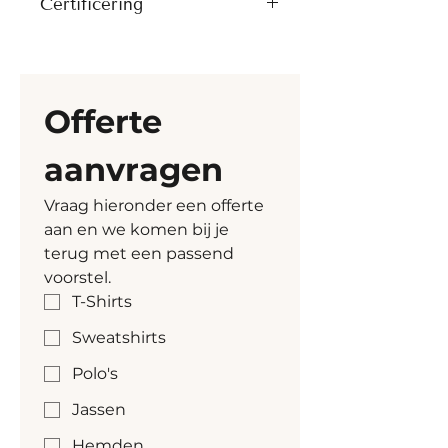
Certificering
Digitale transfers (DTF)
Naar voren verplaatste 
Borduren
schoudernaden
Artikel heeft volgende 
Rugpas met holle plooi
certificatie vanuit Stanley 
Binnenpas van eigen stof
Stella mee 
Offerte 
Mouwsplit met één knoop
Alle kleuren zijn GOTS-
Manchetten met twee 
gecertificeerd, behalve 
aanvragen
knopen en afgeronde 
Heather Haze, dat GRS-
hoeken
gecertificeerd is.
Vraag hieronder een offerte 
Dubbele plooien aan 
aan en we komen bij je 
manchetten
terug met een passend 
voorstel.
T-Shirts
Sweatshirts
Polo's
Jassen
Hemden