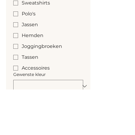
Sweatshirts
Polo's
Jassen
Hemden
Joggingbroeken
Tassen
Accessoires
Gewenste kleur
Kleur nog niet bekend
Gewenste aantallen
*
Gewenste levertijd