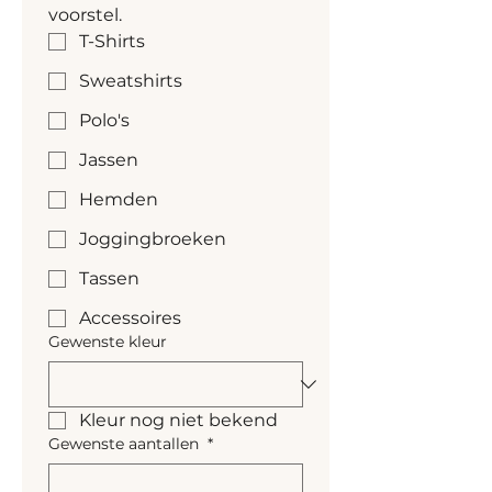
voorstel.
de onderkant
T-Shirts
Kangoeroezak aan de 
voorkant
Sweatshirts
Polo's
Jassen
Hemden
Joggingbroeken
Tassen
Accessoires
Gewenste kleur
Kleur nog niet bekend
Gewenste aantallen
*