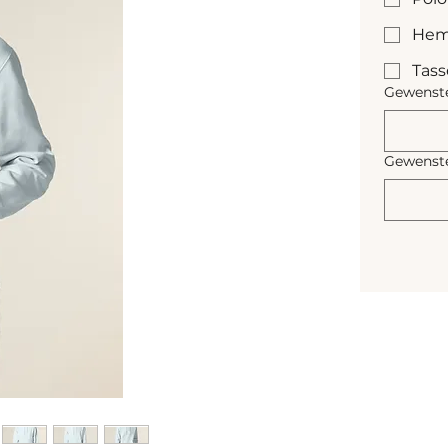
Hem
Tas
Gewenste
Gewenste