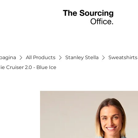
tpagina
All Products
Stanley Stella
Sweatshirts
e Cruiser 2.0 - Blue Ice