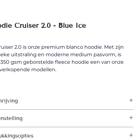
die Cruiser 2.0 - Blue Ice
uiser 2.0 is onze premium blanco hoodie. Met zijn 
ieke uitstraling en moderne medium pasvorm, is 
 350 gsm geborstelde fleece hoodie een van onze 
 verkopende modellen.
rijving
zette mouwen, dubbele kap met voering in dezelfde 
nstelling
 aantrekkoord in bijpassende kleur
: Geborstelde molton, 100% katoen – Organisch Ring 
oten metalen uiteinden en metalen ringetjes
ukkingsopties
 Combed 