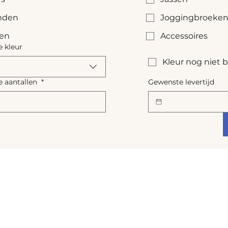
den
Joggingbroeke
sen
Accessoires
 kleur
Kleur nog niet
 aantallen
*
Gewenste levertijd