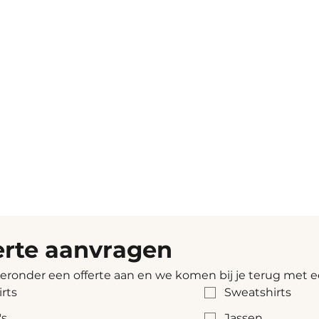
erte aanvragen
ieronder een offerte aan en we komen bij je terug met e
irts
Sweatshirts
's
Jassen