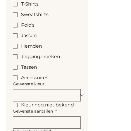
T-Shirts
Kangoeroezak aan de 
voorkant
Sweatshirts
Polo's
Jassen
Hemden
Joggingbroeken
Tassen
Accessoires
Gewenste kleur
Kleur nog niet bekend
Gewenste aantallen
*