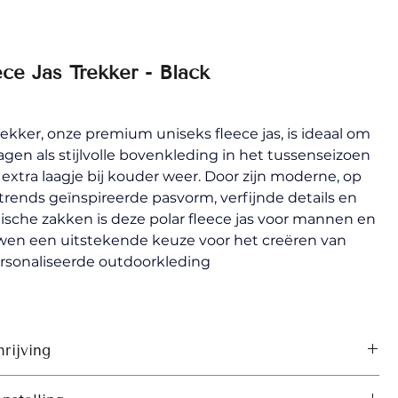
ece Jas Trekker - Black
ekker, onze premium uniseks fleece jas, is ideaal om 
agen als stijlvolle bovenkleding in het tussenseizoen 
s extra laagje bij kouder weer. Door zijn moderne, op 
ltrends geïnspireerde pasvorm, verfijnde details en 
ische zakken is deze polar fleece jas voor mannen en 
wen een uitstekende keuze voor het creëren van 
rsonaliseerde outdoorkleding
rijving
aande kraag