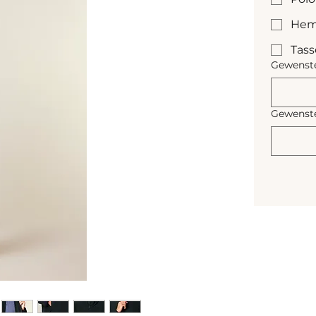
Hem
Tas
Gewenste
Gewenste