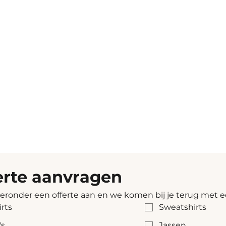
erte aanvragen
ieronder een offerte aan en we komen bij je terug met e
irts
Sweatshirts
's
Jassen