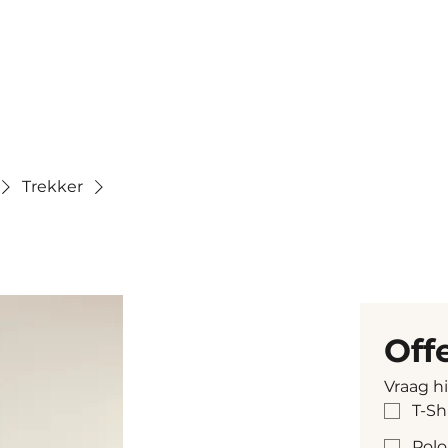
Trekker
Off
Vraag h
T-Sh
Polo