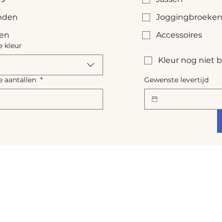
den
Joggingbroeke
sen
Accessoires
 kleur
Kleur nog niet
 aantallen
*
Gewenste levertijd