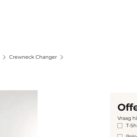
Crewneck Changer
Off
Vraag h
T-Sh
Polo