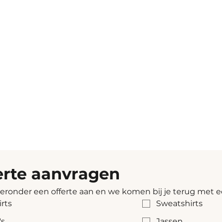
erte aanvragen
ieronder een offerte aan en we komen bij je terug met e
irts
Sweatshirts
's
Jassen