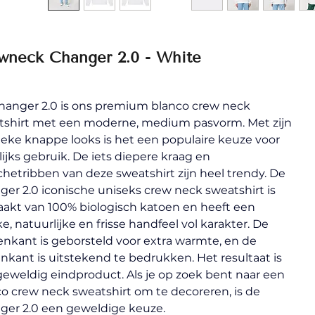
wneck Changer 2.0 - White
hanger 2.0 is ons premium blanco crew neck 
tshirt met een moderne, medium pasvorm. Met zijn 
ieke knappe looks is het een populaire keuze voor 
ijks gebruik. De iets diepere kraag en 
etribben van deze sweatshirt zijn heel trendy. De 
er 2.0 iconische uniseks crew neck sweatshirt is 
akt van 100% biologisch katoen en heeft een 
e, natuurlijke en frisse handfeel vol karakter. De 
nkant is geborsteld voor extra warmte, en de 
nkant is uitstekend te bedrukken. Het resultaat is 
eweldig eindproduct. Als je op zoek bent naar een 
o crew neck sweatshirt om te decoreren, is de 
ger 2.0 een geweldige keuze.