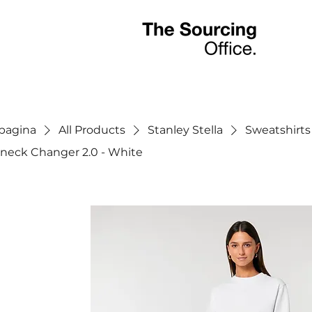
tpagina
All Products
Stanley Stella
Sweatshirts
neck Changer 2.0 - White