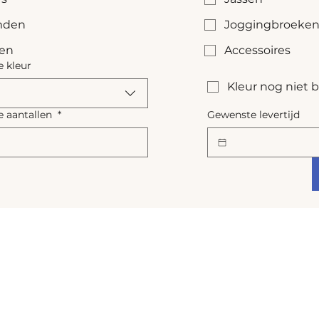
den
Joggingbroeke
sen
Accessoires
 kleur
Kleur nog niet
 aantallen
*
Gewenste levertijd