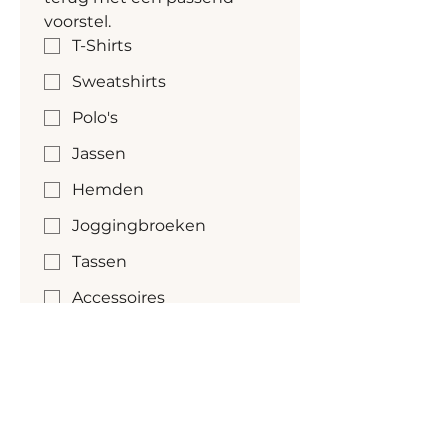
voorstel.
T-Shirts
Sweatshirts
Polo's
Jassen
Hemden
Joggingbroeken
Tassen
Accessoires
Gewenste kleur
Kleur nog niet bekend
Gewenste aantallen
*