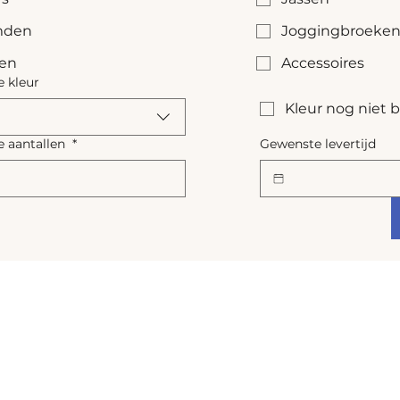
den
Joggingbroeke
sen
Accessoires
 kleur
Kleur nog niet
 aantallen
*
Gewenste levertijd