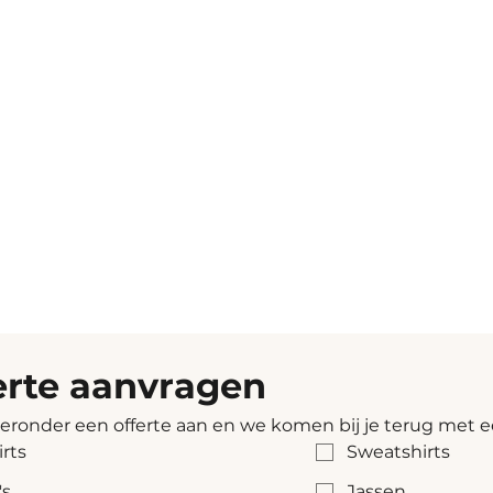
erte aanvragen
ieronder een offerte aan en we komen bij je terug met e
irts
Sweatshirts
's
Jassen