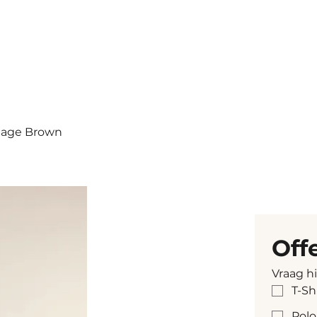
itage Brown
Off
Vraag h
T-Sh
Polo