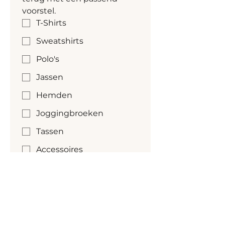
voorstel.
T-Shirts
Sweatshirts
Polo's
Jassen
Hemden
Joggingbroeken
Tassen
Accessoires
Gewenste kleur
Kleur nog niet bekend
Gewenste aantallen
*