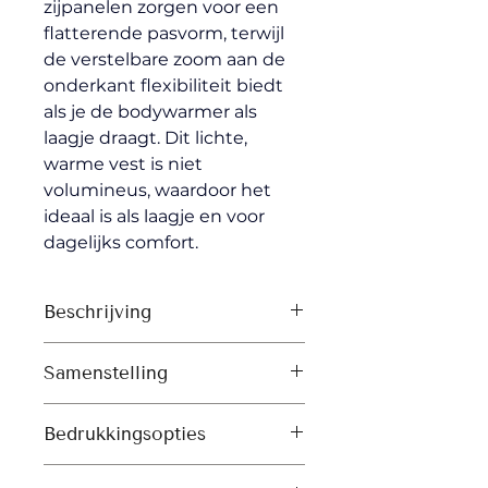
zijpanelen zorgen voor een 
flatterende pasvorm, terwijl 
de verstelbare zoom aan de 
onderkant flexibiliteit biedt 
als je de bodywarmer als 
laagje draagt. Dit lichte, 
warme vest is niet 
volumineus, waardoor het 
ideaal is als laagje en voor 
dagelijks comfort.
Beschrijving
Opstaande kraag
Samenstelling
Omgekeerde nylon rits 
middenvoor
Shell: Plain Weave, 100% 
Paspelzakken met rits en 
Bedrukkingsopties
nylon recycled, Durable 
grosgrain trekkers
water repellent, Fluorine-free 
Digitale transfers (DTF)
Gerecycled elastisch 