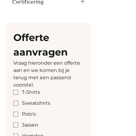
DWR
Certificering
Borduren
biesband langs armsgaten
Zijpanelen voor betere 
Artikel heeft volgende 
pasvorm
certificatie vanuit Stanley 
Verstelbare zoom met 
Stella mee 
Offerte 
elastisch koord en plastic 
stoppers
aanvragen
Volledig gewatteerd
Binnennaden afgewerkt met 
Vraag hieronder een offerte 
gerecycled biesband
aan en we komen bij je 
terug met een passend 
voorstel.
T-Shirts
Sweatshirts
Polo's
Jassen
Hemden