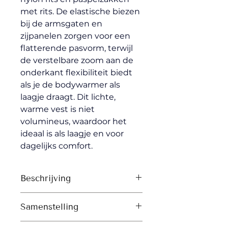
met rits. De elastische biezen 
bij de armsgaten en 
zijpanelen zorgen voor een 
flatterende pasvorm, terwijl 
de verstelbare zoom aan de 
onderkant flexibiliteit biedt 
als je de bodywarmer als 
laagje draagt. Dit lichte, 
warme vest is niet 
volumineus, waardoor het 
ideaal is als laagje en voor 
dagelijks comfort.
Beschrijving
Opstaande kraag
Samenstelling
Omgekeerde nylon rits 
middenvoor
Shell: Plain Weave, 100% 