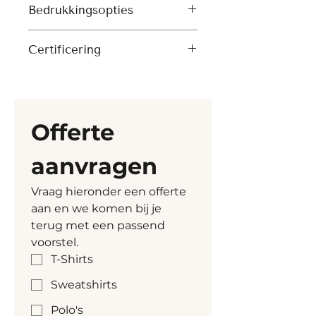
Paspelzakken met rits en 
Bedrukkingsopties
nylon recycled, Durable 
grosgrain trekkers
water repellent, Fluorine-free 
Digitale transfers (DTF)
Gerecycled elastisch 
DWR
Certificering
Borduren
biesband langs armsgaten
Zijpanelen voor betere 
Artikel heeft volgende 
pasvorm
certificatie vanuit Stanley 
Verstelbare zoom met 
Stella mee 
Offerte 
elastisch koord en plastic 
stoppers
aanvragen
Volledig gewatteerd
Binnennaden afgewerkt met 
Vraag hieronder een offerte 
gerecycled biesband
aan en we komen bij je 
terug met een passend 
voorstel.
T-Shirts
Sweatshirts
Polo's